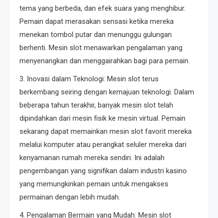
tema yang berbeda, dan efek suara yang menghibur.
Pemain dapat merasakan sensasi ketika mereka
menekan tombol putar dan menunggu gulungan
berhenti. Mesin slot menawarkan pengalaman yang
menyenangkan dan menggairahkan bagi para pemain.
3. Inovasi dalam Teknologi: Mesin slot terus
berkembang seiring dengan kemajuan teknologi. Dalam
beberapa tahun terakhir, banyak mesin slot telah
dipindahkan dari mesin fisik ke mesin virtual. Pemain
sekarang dapat memainkan mesin slot favorit mereka
melalui komputer atau perangkat seluler mereka dari
kenyamanan rumah mereka sendiri. Ini adalah
pengembangan yang signifikan dalam industri kasino
yang memungkinkan pemain untuk mengakses
permainan dengan lebih mudah.
4. Pengalaman Bermain yang Mudah: Mesin slot