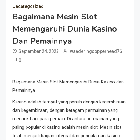
Uncategorized
Bagaimana Mesin Slot
Memengaruhi Dunia Kasino
Dan Pemainnya
September 24, 2023
wanderingcopperhead76
0
Bagaimana Mesin Slot Memengaruhi Dunia Kasino dan
Pemainnya
Kasino adalah tempat yang penuh dengan kegembiraan
dan kegembiraan, dengan beragam permainan yang
menarik bagi para pemain. Di antara permainan yang
paling populer di kasino adalah mesin slot. Mesin slot
telah menjadi bagian integral dari pengalaman kasino