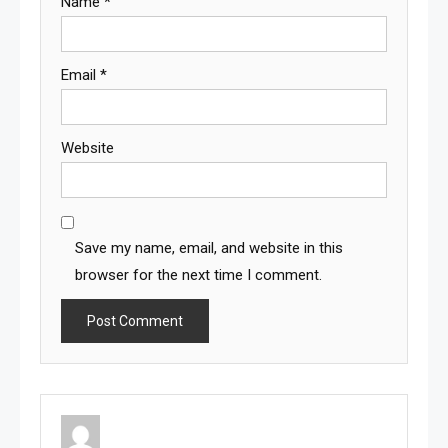
Name
*
Email
*
Website
Save my name, email, and website in this
browser for the next time I comment.